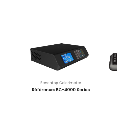
IQUE
Benchtop Colorimeter
TPO115
Référence: BC-4000 Series