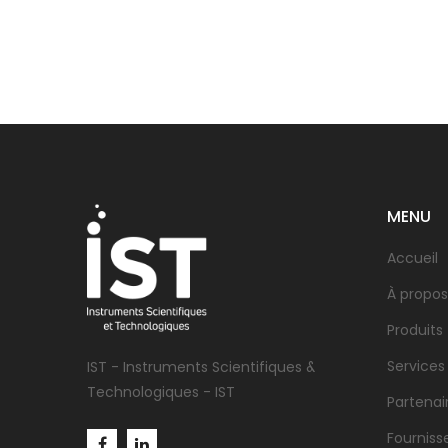
MENU
Accueil
À propos
Produits
Services
IST - Instruments Scientifiques &
Technologiques - IST
Partenai
Fourniss