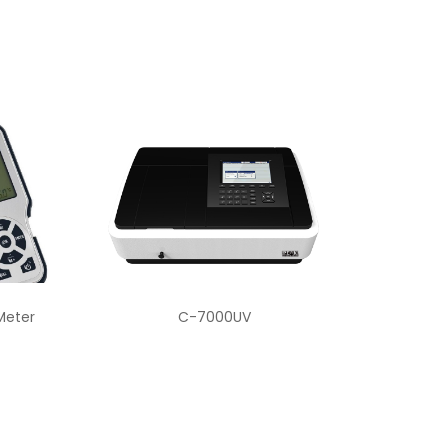
Meter
C-7000UV
C