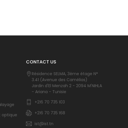
CONTACT US
Résidence SELMA, 3éme étage N°
3.41 (Avenue des Camélias)
Jardin d'El Menzah 2 - 2094 M'NIHLA
- Ariana - Tunisie
+216 70 735 103
alayage
+216 70 735 168
t optique
ist@ist.tn