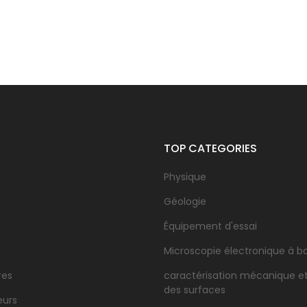
TOP CATEGORIES
Physique
Géologie
Équipement d'essai
Microscopie électronique à b
res
caractérisation mécanique e
des surfaces
eurs