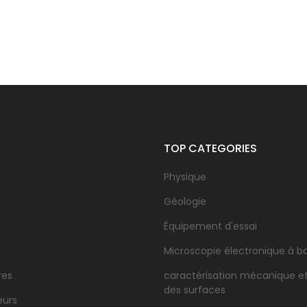
TOP CATEGORIES
Physique
Géologie
Équipement d'essai
Microscopie électronique à b
res
caractérisation mécanique e
des surfaces
eurs