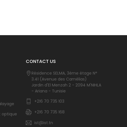
CONTACT US
Résidence SELMA, 3éme étage N°
3.41 (Avenue des Camélias)
Jardin d'El Menzah 2 - 2094 M'NIHLA
- Ariana - Tunisie
+216 70 735 103
alayage
+216 70 735 168
t optique
ist@ist.tn