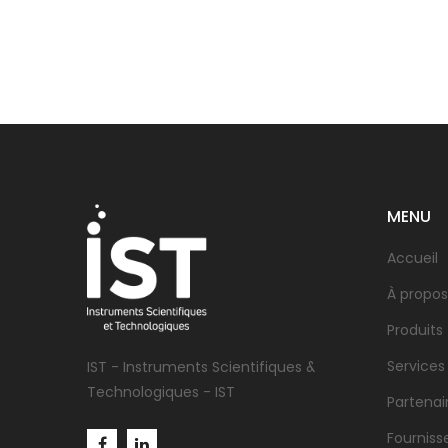
MENU
Accueil
À propos
Produits
Services
IST - Instruments Scientifiques &
Technologiques - IST
Partenai
Fourniss