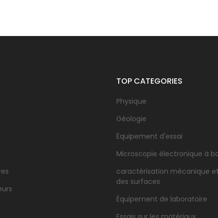
TOP CATEGORIES
Physique
Géologie
Équipement d'essai
Microscopie électronique à b
res
caractérisation mécanique e
des surfaces
eurs
Équipement de laboratoire
Essais sur les matériaux