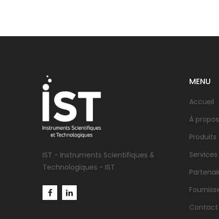
MENU
Accueil
À propos
Produits
Services
IST - Instruments Scientifiques &
Technologiques - IST
Partenai
Fourniss
Contact