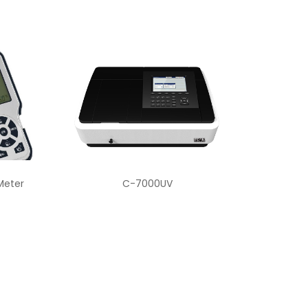
C-7000UV
C-7100/