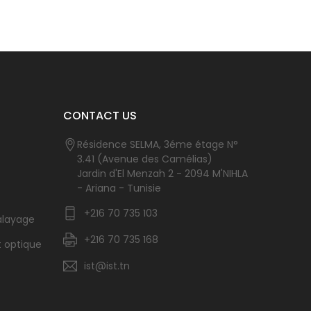
CONTACT US
Résidence SELMA, 3éme étage N°
3.41 (Avenue des Camélias)
Jardin d'El Menzah 2 - 2094 M'NIHLA
- Ariana - Tunisie
+216 70 735 103
alayage
+216 70 735 168
t optique
ist@ist.tn