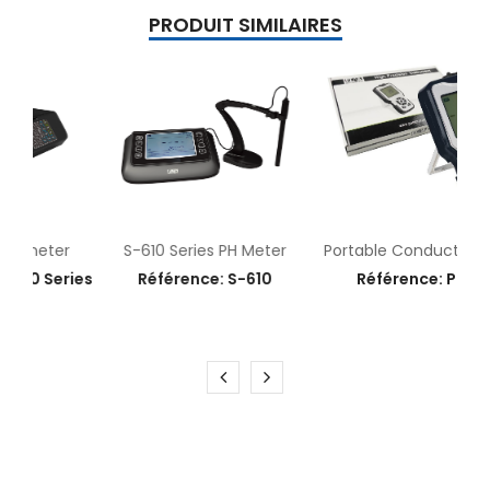
PRODUIT SIMILAIRES
r
S-610 Series PH Meter
Portable Conductivity/DO Meter
ies
Référence: S-610
Référence: P-523