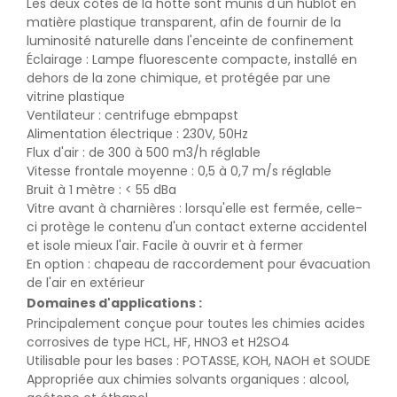
Les deux côtés de la hotte sont munis d'un hublot en
matière plastique transparent, afin de fournir de la
luminosité naturelle dans l'enceinte de confinement
Éclairage : Lampe fluorescente compacte, installé en
dehors de la zone chimique, et protégée par une
vitrine plastique
Ventilateur : centrifuge ebmpapst
Alimentation électrique : 230V, 50Hz
Flux d'air : de 300 à 500 m3/h réglable
Vitesse frontale moyenne : 0,5 à 0,7 m/s réglable
Bruit à 1 mètre : < 55 dBa
Vitre avant à charnières : lorsqu'elle est fermée, celle-
ci protège le contenu d'un contact externe accidentel
et isole mieux l'air. Facile à ouvrir et à fermer
En option : chapeau de raccordement pour évacuation
de l'air en extérieur
Domaines d'applications :
Principalement conçue pour toutes les chimies acides
corrosives de type HCL, HF, HNO3 et H2SO4
Utilisable pour les bases : POTASSE, KOH, NAOH et SOUDE
Appropriée aux chimies solvants organiques : alcool,