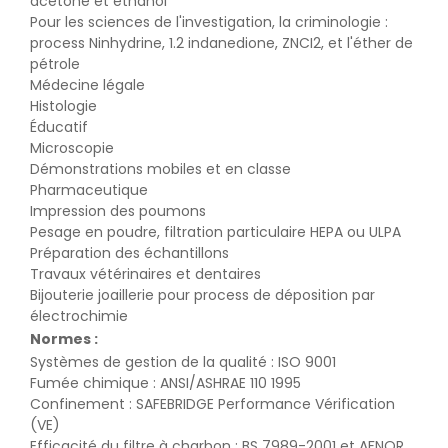
acétone et éthanol
Pour les sciences de l'investigation, la criminologie :
process Ninhydrine, 1.2 indanedione, ZNCI2, et l'éther de
pétrole
Médecine légale
Histologie
Éducatif
Microscopie
Démonstrations mobiles et en classe
​​Pharmaceutique
Impression des poumons
Pesage en poudre, filtration particulaire HEPA ou ULPA
Préparation des échantillons
Travaux vétérinaires et dentaires
Bijouterie joaillerie pour process de déposition par
électrochimie
Normes :
Systèmes de gestion de la qualité : ISO 9001
Fumée chimique : ANSI/ASHRAE 110 1995
Confinement : SAFEBRIDGE Performance Vérification
(VE)
Efficacité du filtre à charbon : BS 7989-2001 et AFNOR