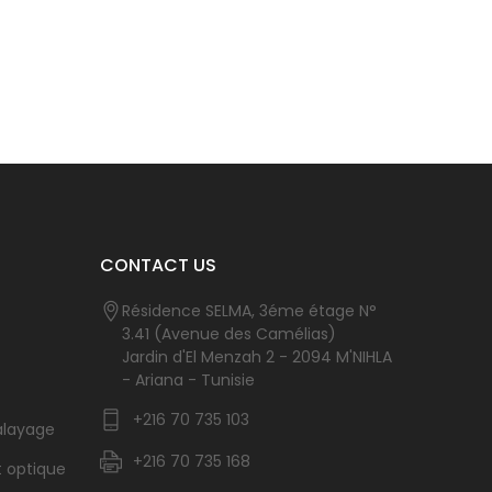
CONTACT US
Résidence SELMA, 3éme étage N°
3.41 (Avenue des Camélias)
Jardin d'El Menzah 2 - 2094 M'NIHLA
- Ariana - Tunisie
+216 70 735 103
alayage
+216 70 735 168
t optique