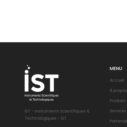
MENU
Accueil
À propos
Produits
Services
IST - Instruments Scientifiques &
Technologiques - IST
Partenai