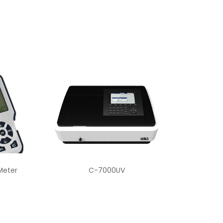
Meter
C-7000UV
C