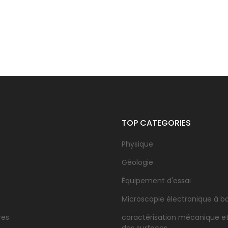
TOP CATEGORIES
Physique
Géologie
Équipement d'essai
Microscopie électronique à b
res
caractérisation mécanique e