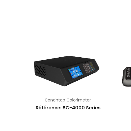
IQUE
Benchtop Colorimeter
TPO115
Référence: BC-4000 Series